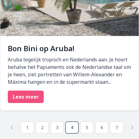
Bon Bini op Aruba!
Aruba tegelijk tropisch en Nederlands aan. Je hoort
behalve het Papiaments ook de Nederlandse taal om
je heen, ziet portretten van Willem-Alexander en
Máxima hangen en in de supermarkt staan...
Lees meer
Paginering
1
2
3
4
5
6
7
Pagina
Pagina
Pagina
Pagina
Pagina
Pagina
Pagina
Vorige
Vo
pagina
pa