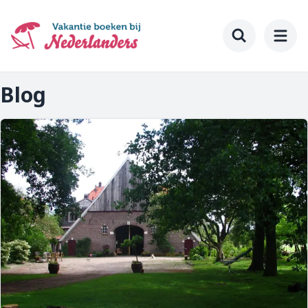
Ga
naar
hoofdinhoud
Toggle searc
Blog