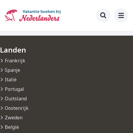
Ga
naar
hoofdinhoud
Toggle searc
Landen
Frankrijk
Spanje
Italië
Portugal
Duitsland
Oostenrijk
Zweden
België