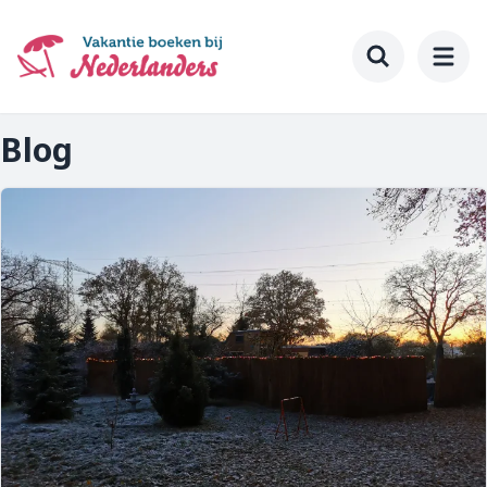
Ga
naar
hoofdinhoud
Toggle searc
Blog