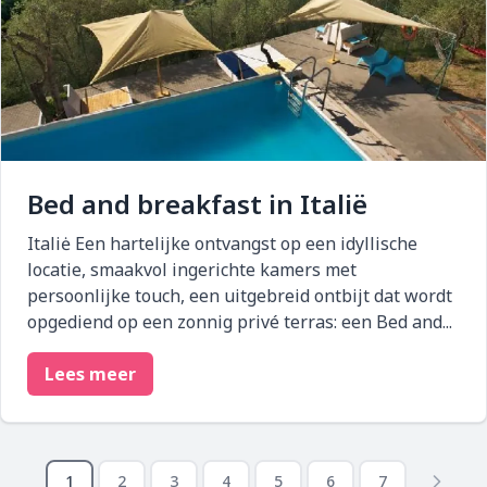
Bed and breakfast in Italië
Italiė Een hartelijke ontvangst op een idyllische
locatie, smaakvol ingerichte kamers met
persoonlijke touch, een uitgebreid ontbijt dat wordt
opgediend op een zonnig privé terras: een Bed and...
Lees meer
Paginering
1
2
3
4
5
6
7