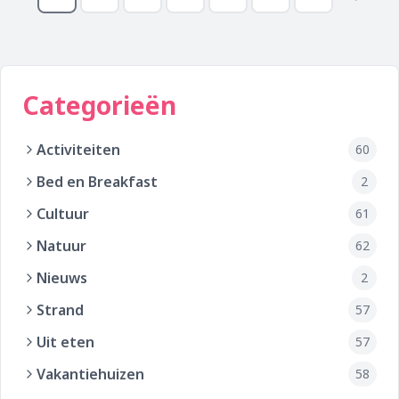
Pagina
Pagina
Pagina
Pagina
Pagina
Pagina
Pagina
Volge
pagin
Categorieën
Activiteiten
60
Bed en Breakfast
2
Cultuur
61
Natuur
62
Nieuws
2
Strand
57
Uit eten
57
Vakantiehuizen
58