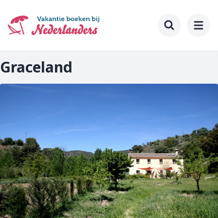
Ga
naar
hoofdinhoud
Toggle searc
Graceland