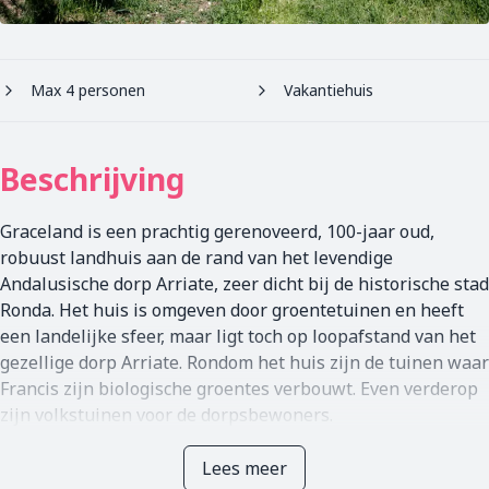
Max 4 personen
Vakantiehuis
Beschrijving
Graceland is een prachtig gerenoveerd, 100-jaar oud,
robuust landhuis aan de rand van het levendige
Andalusische dorp Arriate, zeer dicht bij de historische stad
Ronda. Het huis is omgeven door groentetuinen en heeft
een landelijke sfeer, maar ligt toch op loopafstand van het
gezellige dorp Arriate. Rondom het huis zijn de tuinen waar
Francis zijn biologische groentes verbouwt. Even verderop
zijn volkstuinen voor de dorpsbewoners.
De rest van de tuin is een ‘project in wording’ en zal beetje
bij beetje meer vorm gaan krijgen.
Lees meer