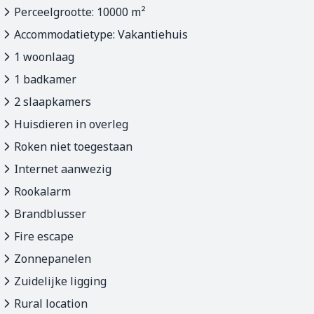
Wij wonen zelf in het gele huis aan de rechterkant op de
Perceelgrootte: 10000 m²
foto. Het vakantiehuis met aangrenzende keuken ligt onder
Accommodatietype: Vakantiehuis
de bogen.
1 woonlaag
U kunt al bij ons verblijven vanaf 770 euro per week.
1 badkamer
De vele beoordelingen voor Vivenda Oliveirinha staan op
2 slaapkamers
Google.
Huisdieren in overleg
Roken niet toegestaan
Internet aanwezig
Rookalarm
Brandblusser
Fire escape
Zonnepanelen
Zuidelijke ligging
Rural location