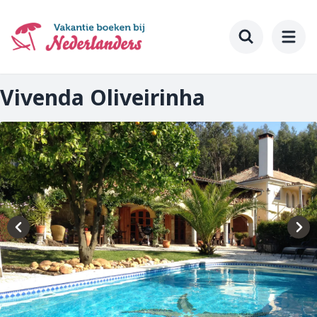
Ga
naar
hoofdinhoud
Toggle searc
Vivenda Oliveirinha