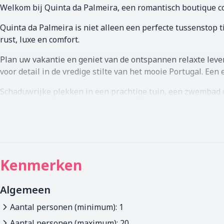
Welkom bij Quinta da Palmeira, een romantisch boutique co
Quinta da Palmeira is niet alleen een perfecte tussenstop t
rust, luxe en comfort.
Plan uw vakantie en geniet van de ontspannen relaxte levens
voor detail in de vredige stilte van het mooie Portugal. Een
Schaduwrijke plekken in een prachtige tuin, een zwembad o
Quinta da Palmeira is zo ontworpen dat u zich gelijk thuis v
eetkamer een ontbijt met verse produkten wordt opgediend
De woonkamer van de Quinta leidt tot een charmante patio 
veranda van waaruit u het dorpsleven kunt observeren en e
Kenmerken
modern glas-in-lood raam.
Dineren kunt u ook bij Quinta da Palmeira: onze menu’s wor
Algemeen
onze eigen kruiden- en moestuin.
Aantal personen (minimum): 1
U kunt gastronomische gerechten verwachten, maar met een
Aantal personen (maximum): 20