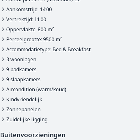
Aankomsttijd: 14:00
Onze wijnkelder biedt een uitstekende selectie van regiona
Vertrektijd: 11:00
De eigenaar, Jack Brouns
Oppervlakte: 800 m²
Perceelgrootte: 9500 m²
Accommodatietype: Bed & Breakfast
3 woonlagen
9 badkamers
9 slaapkamers
Aircondition (warm/koud)
Kindvriendelijk
Zonnepanelen
Zuidelijke ligging
Buitenvoorzieningen