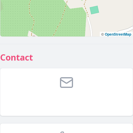
©
OpenStreetMap
Contact