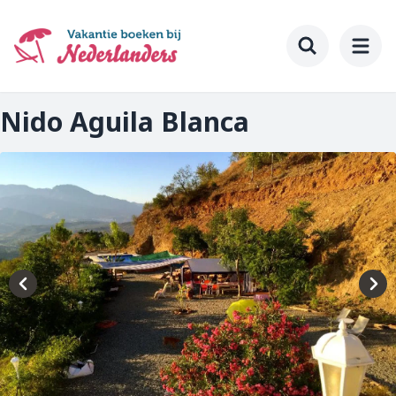
Ga
naar
hoofdinhoud
Toggle searc
Nido Aguila Blanca