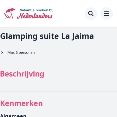
Ga
naar
hoofdinhoud
Toggle searc
Glamping suite La Jaima
Max 6 personen
Beschrijving
Kenmerken
Algemeen