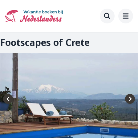
Ga
naar
hoofdinhoud
Toggle searc
Footscapes of Crete