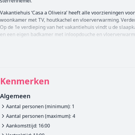
sterrenhemel.
Vakantiehuis ‘Casa a Oliveira’ heeft alle voorzieningen voo
woonkamer met TV, houtkachel en vloerverwarming. Verder v
Op de 1e verdieping van het vakantiehuis vindt u de slaapk
en een eigen badkamer met inloopdouche en vloerverwarm
Het vakantiehuis biedt een heerlijke basis om deze onger
graden en kunt u genieten van onze heerlijke tuin en vee
boek dat al zo lang is blijven liggen! Maar u kunt ook wand
Kenmerken
Algemeen
Aantal personen (minimum): 1
Aantal personen (maximum): 4
Aankomsttijd: 16:00