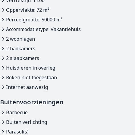
Vertrektijd: 11:00
Oppervlakte: 72 m²
Perceelgrootte: 50000 m²
Accommodatietype: Vakantiehuis
2 woonlagen
2 badkamers
2 slaapkamers
Huisdieren in overleg
Roken niet toegestaan
Internet aanwezig
Buitenvoorzieningen
Barbecue
Buiten verlichting
Parasol(s)