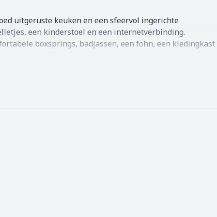
goed uitgeruste keuken en een sfeervol ingerichte
letjes, een kinderstoel en een internetverbinding.
mfortabele boxsprings, badjassen, een föhn, een kledingkast
den kunnen de temperaturen overdag oplopen tot rond de 20
t van een hartverwarmend glas port en wegdromend in dat