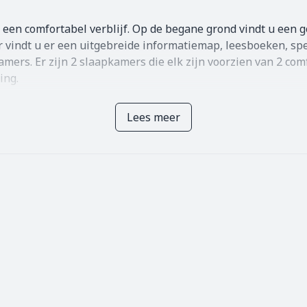
r een comfortabel verblijf. Op de begane grond vindt u een 
indt u er een uitgebreide informatiemap, leesboeken, spel
amers. Er zijn 2 slaapkamers die elk zijn voorzien van 2 co
ing.
epte en authentieke streek te ontdekken. In de wintermaan
Lees meer
l middagen kunt u doorbrengen op uw terras onder het geno
elen, culturele uitstapjes maken of aan zee uitwaaien.